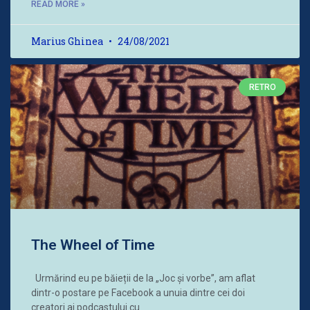
READ MORE »
Marius Ghinea
24/08/2021
RETRO
The Wheel of Time
Urmărind eu pe băieții de la „Joc și vorbe”, am aflat
dintr-o postare pe Facebook a unuia dintre cei doi
creatori ai podcastului cu