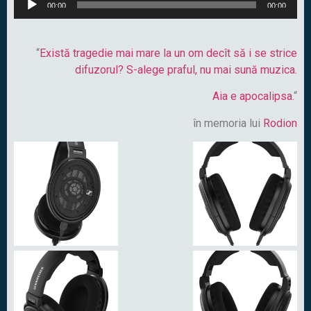
00:00
00:00
Player
“
Există tragedie mai mare la un om decît să i se strice
difuzorul? S-alege praful, nu mai sună muzica.
Aia e apocalipsa.
“
în memoria lui
Rodion