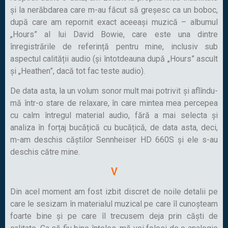
și la nerăbdarea care m-au făcut să greșesc ca un boboc,
după care am repornit exact aceeași muzică – albumul
„Hours” al lui David Bowie, care este una dintre
înregistrările de referință pentru mine, inclusiv sub
aspectul calității audio (și întotdeauna după „Hours” ascult
și „Heathen”, dacă tot fac teste audio).
De data asta, la un volum sonor mult mai potrivit și aflîndu-
mă într-o stare de relaxare, în care mintea mea percepea
cu calm întregul material audio, fără a mai selecta și
analiza în forțaj bucățică cu bucățică, de data asta, deci,
m-am deschis căștilor Sennheiser HD 660S și ele s-au
deschis către mine.
V
Din acel moment am fost izbit discret de noile detalii pe
care le sesizam în materialul muzical pe care îl cunoșteam
foarte bine și pe care îl trecusem deja prin căști de