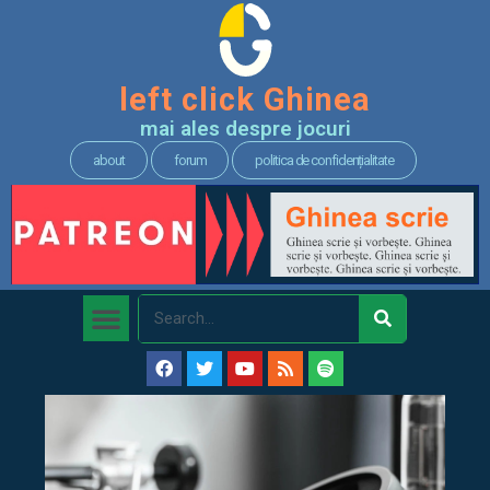
left click Ghinea
mai ales despre jocuri
about
forum
politica de confidențialitate