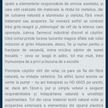
spate a elementelor responsabile de emisia sunetului, și
care sînt realizate din materiale la rîndul lor metalice, dar
de culoarea naturală a aluminiului și oțelului, fără vreun
tratament sau acoperire. Se creează astfel un contrast
între grila neagră și „tehnologia” de vîrf de la interior, care
sporește, cumva, farmecul industrial discret al căștilor.
Cînd ochiul prinde lucirea lucrurilor magice aflate sub vălul
indiscret al grilei întunecate, atunci, fie și numai pentru o
fracțiune de secundă, inima oricărui iubitor de sunet
tresaltă – ceva se leagă în adînc, tot mai mult, între
frumusețea de a privi și bucuria de a asculta.
Pernițele căștilor sînt din velur, ce pare să fie din fibră
naturală, nu imitație sintetică. De altfel, lucrul acesta se
simte la purtat – nu am transpirat cu HD 660S pe urechi,
iar, dacă am făcut-o, pur și simplu velurul a asigurat
respirabilitatea și îndepărtarea naturală a umidității
suplimentare. Tot din ceva material textil natural este și
acoperirea exterioară a elementului din spumă elastică