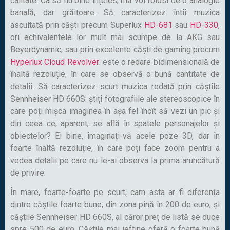
calitate. Ca să fiu bine înțeles, mă voi folosi de o analogie
banală, dar grăitoare. Să caracterizez întîi muzica
ascultată prin căști precum Superlux
HD-681
sau
HD-330
,
ori echivalentele lor mult mai scumpe de la AKG sau
Beyerdynamic, sau prin excelente căști de gaming precum
Hyperlux Cloud Revolver
: este o redare bidimensională de
înaltă rezoluție, în care se observă o bună cantitate de
detalii. Să caracterizez scurt muzica redată prin căștile
Sennheiser HD 660S: știți fotografiile ale stereoscopice în
care poți mișca imaginea în așa fel încît să vezi un pic și
din ceea ce, aparent, se află în spatele personajelor și
obiectelor? Ei bine, imaginați-vă acele poze 3D, dar în
foarte înaltă rezoluție, în care poți face zoom pentru a
vedea detalii pe care nu le-ai observa la prima aruncătură
de privire.
În mare, foarte-foarte pe scurt, cam asta ar fi diferența
dintre căștile foarte bune, din zona pînă în 200 de euro, și
căștile Sennheiser HD 660S, al căror preț de listă se duce
spre 500 de euro. Căștile mai ieftine oferă o foarte bună