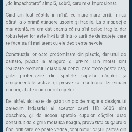
„de împachetare” simplă, sobră, care m-a impresionat.
Cînd am luat căștile în mînă, cu mare-mare grijă, mi-au
părut la o primă atingere ușoare și fragile. La o inspecție
mai atentă, mi-am dat seama că nu sînt deloc fragile, dar
robustețea lor este învăluită într-o aură de delicatețe care
te face să fii mai atent cu ele decît este nevoie.
Construcția lor este predominant din plastic, dar unul de
calitate, plăcut la atingere și privire. Din metal sînt
realizate elementul elastic al benzii care trece peste cap,
grila protectoare din spatele cupelor căștilor și
componentele active și pasive ce contribuie la emisia
sonoră, aflate în interiorul cupelor.
De altfel, aici este de găsit un pic de magie a designului
oarecum industrial al acestor căști. HD 660S sînt
deschise, și de aceea spatele cupelor căștilor este
constituit de o grilă metalică neagră, prevăzută cu găurele
fine, prin care se poate vedea „conținutul” căștii, partea din