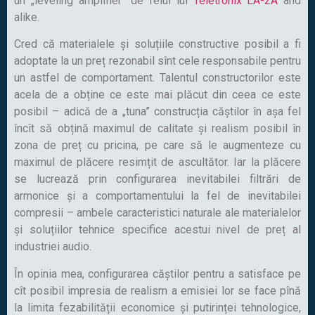
un „leveling amplifier” de felul lui
Teletronix LA-2A
and
alike.
Cred că materialele și soluțiile constructive posibil a fi
adoptate la un preț rezonabil sînt cele responsabile pentru
un astfel de comportament. Talentul constructorilor este
acela de a obține ce este mai plăcut din ceea ce este
posibil – adică de a „tuna” construcția căștilor în așa fel
încît să obțină maximul de calitate și realism posibil în
zona de preț cu pricina, pe care să le augmenteze cu
maximul de plăcere resimțit de ascultător. Iar la plăcere
se lucrează prin configurarea inevitabilei filtrări de
armonice și a comportamentului la fel de inevitabilei
compresii – ambele caracteristici naturale ale materialelor
și soluțiilor tehnice specifice acestui nivel de preț al
industriei audio.
În opinia mea, configurarea căștilor pentru a satisface pe
cît posibil impresia de realism a emisiei lor se face pînă
la limita fezabilității economice și putirinței tehnologice,