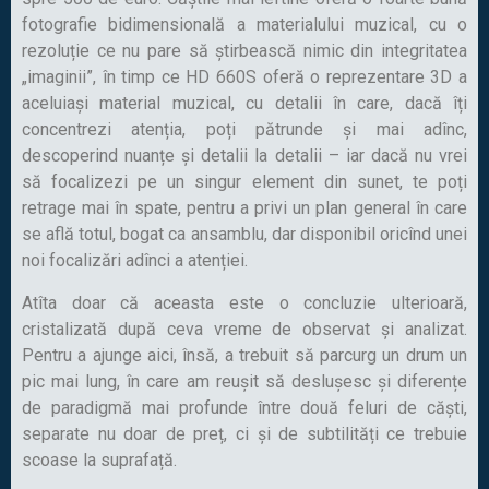
fotografie bidimensională a materialului muzical, cu o
rezoluție ce nu pare să știrbească nimic din integritatea
„imaginii”, în timp ce HD 660S oferă o reprezentare 3D a
aceluiași material muzical, cu detalii în care, dacă îți
concentrezi atenția, poți pătrunde și mai adînc,
descoperind nuanțe și detalii la detalii – iar dacă nu vrei
să focalizezi pe un singur element din sunet, te poți
retrage mai în spate, pentru a privi un plan general în care
se află totul, bogat ca ansamblu, dar disponibil oricînd unei
noi focalizări adînci a atenției.
Atîta doar că aceasta este o concluzie ulterioară,
cristalizată după ceva vreme de observat și analizat.
Pentru a ajunge aici, însă, a trebuit să parcurg un drum un
pic mai lung, în care am reușit să deslușesc și diferențe
de paradigmă mai profunde între două feluri de căști,
separate nu doar de preț, ci și de subtilități ce trebuie
scoase la suprafață.