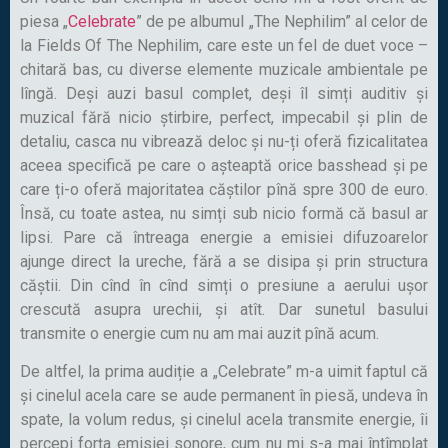
piesa „
Celebrate
” de pe albumul „The Nephilim” al celor de
la Fields Of The Nephilim, care este un fel de duet voce –
chitară bas, cu diverse elemente muzicale ambientale pe
lîngă. Deși auzi basul complet, deși îl simți auditiv și
muzical fără nicio știrbire, perfect, impecabil și plin de
detaliu, casca nu vibrează deloc și nu-ți oferă fizicalitatea
aceea specifică pe care o așteaptă orice basshead și pe
care ți-o oferă majoritatea căștilor pînă spre 300 de euro.
Însă, cu toate astea, nu simți sub nicio formă că basul ar
lipsi. Pare că întreaga energie a emisiei difuzoarelor
ajunge direct la ureche, fără a se disipa și prin structura
căștii. Din cînd în cînd simți o presiune a aerului ușor
crescută asupra urechii, și atît. Dar sunetul basului
transmite o energie cum nu am mai auzit pînă acum.
De altfel, la prima audiție a „Celebrate” m-a uimit faptul că
și cinelul acela care se aude permanent în piesă, undeva în
spate, la volum redus, și cinelul acela transmite energie, îi
percepi forța emisiei sonore, cum nu mi s-a mai întîmplat