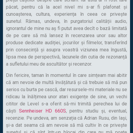
păcat, pentru că la acel nivel mi s-ar fi plafonat și
cunoașterea, cultura, experiența în ceea ce privește
sunetul. Rămas, undeva, în purgatoriul calității audio,
ignorantul de mine nu aș fi putut avea decît o bază limitată
de pe care să mă lansez în recenzarea unor sau altor
produse dedicate audiției, jocurilor și filmelor, transferînd
prin consecință și asupra voastră viziunea mea îngustă,
lipsa mea de perspectivă, lacunele din cutia de rezonanță
a sufletului meu de ascultător și recenzor.
Din fericire, taman în momentul în care simțeam mai abitir
că am nevoie de multă învățătură și că trebuie să mă pun
serios cu burta pe cască, dar resursele-mi materiale nu se
ridicau la înălțimea unor atari exigențe de sine, un vechi
cititor de Level s-a oferit să-mi trimită perechea lui de
căști
Sennheiser HD 660S
, pentru studiu și, eventual,
recenzie. Pe undeva, am senzația că Adrian Rusu, din Iași,
și-a dat seama că am nevoie să mă cultiv în ce privește
sunetul și că sînt într-un blocaj din care nu mă poate