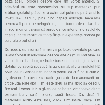
baza acelui proces despre care am vorbit anterior. Și
adevărul nu este spectaculos, nu suplimentează prin
artificii gîdilatul plăcut al urechii, cel puțin nu pînă cînd te
înveți să-l asculți, pînă cînd capeți educația necesară
pentru a îl percepe neîngrădit și a te bucura de el. Iar abia
în acel moment ajungi să apreciezi cu intensitate astfel de
căști și să te implici cu toată ființa în experiența sonoră pe
care ele o pot oferi.
De aceea, aici nici nu îmi mai vin pe buze cuvintele pe care
le-am folosit în articolele despre alte căști. Nu-mi vine să
vă explic ce bas bun, ce înalte bune, ce tranzienți rapizi, ce
detaliu, ce scenă acustică largă ș.a.m.d. oferă modelul HD
660S de la Sennheiser. Iar asta pentru că ar fi ca și cum v-
aș descrie în cuvinte iscusite gaura de la macaroană, ori
cît de udă este apa – îmi este greu să mă apuc să descriu
firescul, I mean, it is a given, ce naiba să zic altceva decît,
oameni buni, sună natural, sună firesc. Da, dacă în
materialul audio este bas, dacă sînt înalte, dacă sînt