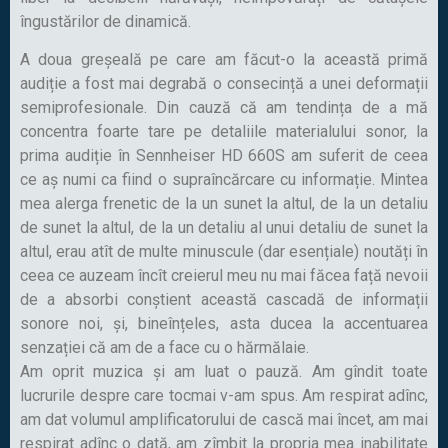
îngustărilor de dinamică.
A doua greșeală pe care am făcut-o la această primă
audiție a fost mai degrabă o consecință a unei deformații
semiprofesionale. Din cauză că am tendința de a mă
concentra foarte tare pe detaliile materialului sonor, la
prima audiție în Sennheiser HD 660S am suferit de ceea
ce aș numi ca fiind o supraîncărcare cu informație. Mintea
mea alerga frenetic de la un sunet la altul, de la un detaliu
de sunet la altul, de la un detaliu al unui detaliu de sunet la
altul, erau atît de multe minuscule (dar esențiale) noutăți în
ceea ce auzeam încît creierul meu nu mai făcea față nevoii
de a absorbi conștient această cascadă de informații
sonore noi, și, bineînțeles, asta ducea la accentuarea
senzației că am de a face cu o hărmălaie.
Am oprit muzica și am luat o pauză. Am gîndit toate
lucrurile despre care tocmai v-am spus. Am respirat adînc,
am dat volumul amplificatorului de cască mai încet, am mai
respirat adînc o dată, am zîmbit la propria mea inabilitate