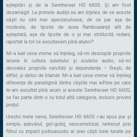
așteptări și de la Sennheiser HD 660S. Și am fost
dezamăgit. La primele audiții nu am înțeles de ce aceste
căști nu sînt mai spectaculoase, de ce par așa de
modeste, de lipsite de acea flamboaianță atît de
așteptată, așa de lipsite de o și mai strălucită redare,
raportat la tot ce ascultasem pînă atunci?
Mi-a luat ceva vreme să înțeleg, să-mi descopăr propriile
lacune în cultura sunetului și sculelor audio, să-mi
devoalez propriile naivități și dependențe – firești, de
altfel, și deloc de blamat. Mi-a luat ceva vreme să înțeleg
diferența de paradigmă dintre căștile mai ieftine pe care
le-am ascultat pînă acum și aceste Sennheiser HD 660S,
ce fac parte dintr-o cu totul altă categorie, inclusiv privind
prețul.
Urechii mele naive, Sennheiser HD 660S i-au spus pur și
simplu adevărul, gol-goluț, necosmetizat, netrecut prin
filtrul cu impact psihoacustic al unei căști bine tunate pe