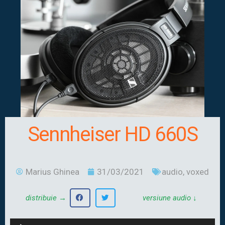
Sennheiser HD 660S
Marius Ghinea
31/03/2021
audio
,
voxed
versiune audio ↓
distribuie →
Audio