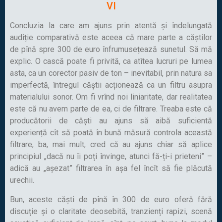
VI
Concluzia la care am ajuns prin atentă și îndelungată
audiție comparativă este aceea că mare parte a căștilor
de pînă spre 300 de euro înfrumusețează sunetul. Să mă
explic. O cască poate fi privită, ca atîtea lucruri pe lumea
asta, ca un corector pasiv de ton – inevitabil, prin natura sa
imperfectă, întregul căștii acționează ca un filtru asupra
materialului sonor. Om fi vrînd noi liniaritate, dar realitatea
este că nu avem parte de ea, ci de filtrare. Treaba este că
producătorii de căști au ajuns să aibă suficientă
experiență cît să poată în bună măsură controla această
filtrare, ba, mai mult, cred că au ajuns chiar să aplice
principiul „dacă nu îi poți învinge, atunci fă-ți-i prieteni” –
adică au „așezat” filtrarea în așa fel încît să fie plăcută
urechii.
Bun, aceste căști de pînă în 300 de euro oferă fără
discuție și o claritate deosebită, tranzienți rapizi, scenă