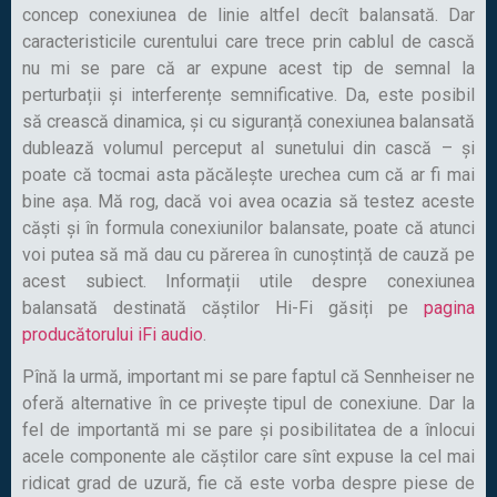
concep conexiunea de linie altfel decît balansată. Dar
caracteristicile curentului care trece prin cablul de cască
nu mi se pare că ar expune acest tip de semnal la
perturbații și interferențe semnificative. Da, este posibil
să crească dinamica, și cu siguranță conexiunea balansată
dublează volumul perceput al sunetului din cască – și
poate că tocmai asta păcălește urechea cum că ar fi mai
bine așa. Mă rog, dacă voi avea ocazia să testez aceste
căști și în formula conexiunilor balansate, poate că atunci
voi putea să mă dau cu părerea în cunoștință de cauză pe
acest subiect. Informații utile despre conexiunea
balansată destinată căștilor Hi-Fi găsiți pe
pagina
producătorului iFi audio
.
Pînă la urmă, important mi se pare faptul că Sennheiser ne
oferă alternative în ce privește tipul de conexiune. Dar la
fel de importantă mi se pare și posibilitatea de a înlocui
acele componente ale căștilor care sînt expuse la cel mai
ridicat grad de uzură, fie că este vorba despre piese de