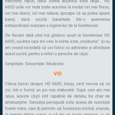
tranzienți rapizi, dacă scena acustică este largă… HD
660S-urile vor reda toate acestea la modul cel mai firesc,
cel mai direct, cel mai natural, aproape că aș putea spune
banal, dacă există banalitate într-o asemenea
extraordinară realizare a inginerilor de la Sennheiser.
De fiecare dată cînd mă gîndesc acum la Sennheiser HD
660S, cuvîntul care îmi vine în minte este „modestie”. Și nu
am crezut niciodată că voi folosi cu admirație și afecțiune
acest cuvînt, pentru a referi o pereche de căști.
Simplitate. Sinceritate. Modestie.
VIII
Cîteva lucruri despre HD 660S, totuși, simt nevoia să vă
zic, într-o formă un pic mai elaborată. După cum am mai
spus, aceste căști sînt capabile de detaliu, ba chiar de
amănunțime. Senzația percepută este aceea de rezoluție
foarte mare, care îți permite să focalizezi oricînd, oriunde,
în marele tablou sonor, și să dai un zoom generos, și să