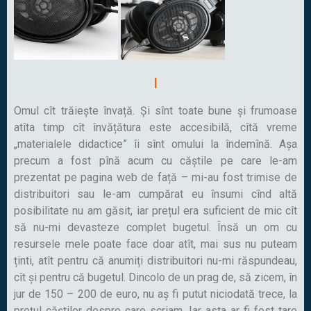
I
Omul cît trăiește învață. Și sînt toate bune și frumoase
atîta timp cît învățătura este accesibilă, cîtă vreme
„materialele didactice” îi sînt omului la îndemînă. Așa
precum a fost pînă acum cu căștile pe care le-am
prezentat pe pagina web de față – mi-au fost trimise de
distribuitori sau le-am cumpărat eu însumi cînd altă
posibilitate nu am găsit, iar prețul era suficient de mic cît
să nu-mi devasteze complet bugetul. Însă un om cu
resursele mele poate face doar atît, mai sus nu puteam
ținti, atît pentru că anumiți distribuitori nu-mi răspundeau,
cît și pentru că bugetul. Dincolo de un prag de, să zicem, în
jur de 150 – 200 de euro, nu aș fi putut niciodată trece, la
prețul căștilor despre care scriam. Iar asta ar fi fost tare