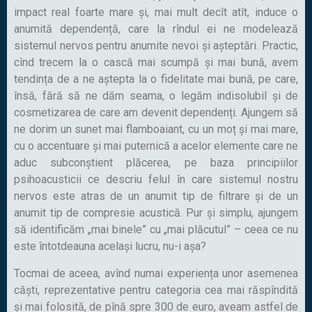
impact real foarte mare și, mai mult decît atît, induce o
anumită dependență, care la rîndul ei ne modelează
sistemul nervos pentru anumite nevoi și așteptări. Practic,
cînd trecem la o cască mai scumpă și mai bună, avem
tendința de a ne aștepta la o fidelitate mai bună, pe care,
însă, fără să ne dăm seama, o legăm indisolubil și de
cosmetizarea de care am devenit dependenți. Ajungem să
ne dorim un sunet mai flamboaiant, cu un moț și mai mare,
cu o accentuare și mai puternică a acelor elemente care ne
aduc subconștient plăcerea, pe baza principiilor
psihoacusticii ce descriu felul în care sistemul nostru
nervos este atras de un anumit tip de filtrare și de un
anumit tip de compresie acustică. Pur și simplu, ajungem
să identificăm „mai binele” cu „mai plăcutul” – ceea ce nu
este întotdeauna același lucru, nu-i așa?
Tocmai de aceea, avînd numai experiența unor asemenea
căști, reprezentative pentru categoria cea mai răspîndită
și mai folosită, de pînă spre 300 de euro, aveam astfel de