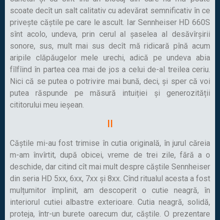
scoate decît un salt calitativ cu adevărat semnificativ în ce
privește căștile pe care le ascult. Iar Sennheiser HD 660S
sînt acolo, undeva, prin cerul al șaselea al desăvîrșirii
sonore, sus, mult mai sus decît mă ridicară pînă acum
aripile clăpăugelor mele urechi, adică pe undeva abia
fîlfîind în partea cea mai de jos a celui de-al treilea ceriu.
Nici că se putea o potrivire mai bună, deci, și sper că voi
putea răspunde pe măsură intuiției și generozității
cititorului meu ieșean.
II
Căștile mi-au fost trimise în cutia originală, în jurul căreia
m-am învîrtit, după obicei, vreme de trei zile, fără a o
deschide, dar citind cît mai mult despre căștile Sennheiser
din seria HD 5xx, 6xx, 7xx și 8xx. Cînd ritualul acesta a fost
mulțumitor împlinit, am descoperit o cutie neagră, în
interiorul cutiei albastre exterioare. Cutia neagră, solidă,
proteja, într-un burete oarecum dur, căștile. O prezentare