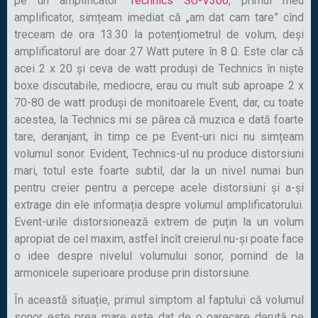
pe un amplificator
Technics SU-V300
, primul meu
amplificator, simțeam imediat că „am dat cam tare” cînd
treceam de ora 13.30 la potențiometrul de volum, deși
amplificatorul are doar 27 Watt putere în 8 Ω. Este clar că
acei 2 x 20 și ceva de watt produși de Technics în niște
boxe discutabile, mediocre, erau cu mult sub aproape 2 x
70-80 de watt produși de monitoarele Event, dar, cu toate
acestea, la Technics mi se părea că muzica e dată foarte
tare, deranjant, în timp ce pe Event-uri nici nu simțeam
volumul sonor. Evident, Technics-ul nu produce distorsiuni
mari, totul este foarte subtil, dar la un nivel numai bun
pentru creier pentru a percepe acele distorsiuni și a-și
extrage din ele informația despre volumul amplificatorului.
Event-urile distorsionează extrem de puțin la un volum
apropiat de cel maxim, astfel încît creierul nu-și poate face
o idee despre nivelul volumului sonor, pornind de la
armonicele superioare produse prin distorsiune.
În această situație, primul simptom al faptului că volumul
sonor este prea mare este dat de o oarecare derută pe