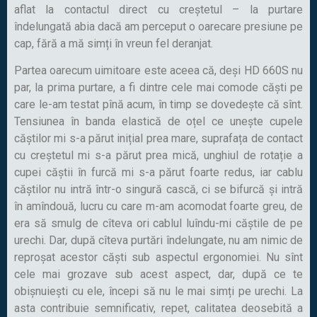
aflat la contactul direct cu creștetul – la purtare
îndelungată abia dacă am perceput o oarecare presiune pe
cap, fără a mă simți în vreun fel deranjat.
Partea oarecum uimitoare este aceea că, deși HD 660S nu
par, la prima purtare, a fi dintre cele mai comode căști pe
care le-am testat pînă acum, în timp se dovedește că sînt.
Tensiunea în banda elastică de oțel ce unește cupele
căștilor mi s-a părut inițial prea mare, suprafața de contact
cu creștetul mi s-a părut prea mică, unghiul de rotație a
cupei căștii în furcă mi s-a părut foarte redus, iar cablu
căștilor nu intră într-o singură cască, ci se bifurcă și intră
în amîndouă, lucru cu care m-am acomodat foarte greu, de
era să smulg de cîteva ori cablul luîndu-mi căștile de pe
urechi. Dar, după cîteva purtări îndelungate, nu am nimic de
reproșat acestor căști sub aspectul ergonomiei. Nu sînt
cele mai grozave sub acest aspect, dar, după ce te
obișnuiești cu ele, începi să nu le mai simți pe urechi. La
asta contribuie semnificativ, repet, calitatea deosebită a