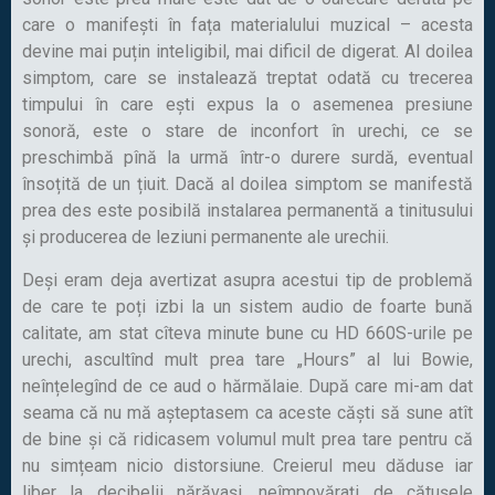
care o manifești în fața materialului muzical – acesta
devine mai puțin inteligibil, mai dificil de digerat. Al doilea
simptom, care se instalează treptat odată cu trecerea
timpului în care ești expus la o asemenea presiune
sonoră, este o stare de inconfort în urechi, ce se
preschimbă pînă la urmă într-o durere surdă, eventual
însoțită de un țiuit. Dacă al doilea simptom se manifestă
prea des este posibilă instalarea permanentă a tinitusului
și producerea de leziuni permanente ale urechii.
Deși eram deja avertizat asupra acestui tip de problemă
de care te poți izbi la un sistem audio de foarte bună
calitate, am stat cîteva minute bune cu HD 660S-urile pe
urechi, ascultînd mult prea tare „Hours” al lui Bowie,
neînțelegînd de ce aud o hărmălaie. După care mi-am dat
seama că nu mă așteptasem ca aceste căști să sune atît
de bine și că ridicasem volumul mult prea tare pentru că
nu simțeam nicio distorsiune. Creierul meu dăduse iar
liber la decibelii nărăvași, neîmpovărați de cătușele