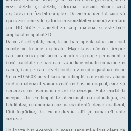
vezi detalii și detalii, întocmai precum atunci cînd
explorezi un fractal complex. De asemenea, tot cum vă
spuneam, mai este și tridimensionalitatea sonoră a redării
prin HD 660S – sunetul are corp material și este bine
amplasat în spațiul 3D.
Dacă vă așteptați, însă, la un bas spectaculos, aici sînt
nuanțe ce trebuie explicate. Majoritatea căștilor despre
care am scris pînă acum vor oferi aproape permanent o
bună cantitate de bas care va induce vibrații mecanice în
cască, bas pe care îl veți simți rezonînd în jurul urechilor.
Și cu HD 660S acest lucru se întîmplă, dar exclusiv atunci
cînd în materialul sonor există un bas, în original, care să
genereze un asemenea nivel de energie. Este ciudat la
început, dar cu timpul te obișnuiești cu naturalețea, cu
fidelitatea, cu energia care se manifestă plenar, nealterat,
fără îngrădire, dar cu modestie, atît și numai cît este
necesar.
Un foarte bun exemplu în acest sens mi-a fost oferit de