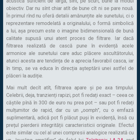
acustică suficient de largă, sînt, pe scurt, bune la modul
obiectiv. Dar nu sînt chiar atît de bune cît ni se pare nouă.
În primul rînd nu oferă detalii amănunțite ale sunetului, ci o
reprezentare remodelată a originalului, o formă simbolică
a lui, așa precum este o imagine bidimensională de bună
calitate supusă unui atent proces de filtrare. Iar dacă
filtrarea realizată de cască pune în evidență acele
armonice ale sunetului care aduc plăcere ascultătorului,
atunci acesta are tendința de a aprecia favorabil casca, iar
în timp, se va educa în direcția așteptării unei astfel de
plăceri la audiție.
Mai mult decît atît, filtrarea apare și pe axa timpului.
Celebrii, deja, tranzienți rapizi, pot fi redați exact – ceea ce
căștile pînă în 300 de euro nu prea pot – sau pot fi redați
mulțumitor de rapid, dar cu un „oomph”, cu o emfază
suplimentară, adică pot fi plăcut puși în evidență, însă cu
prețul pierderii integrității caracteristicii originale. Efectul
este similar cu cel al unei compresii analogice realizată cu