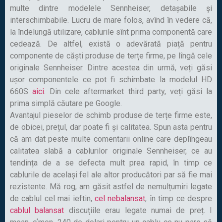
multe dintre modelele Sennheiser, detașabile și
interschimbabile. Lucru de mare folos, avînd în vedere că,
la îndelungă utilizare, cablurile sînt prima componentă care
cedează. De altfel, există o adevărată piață pentru
componente de căști produse de terțe firme, pe lîngă cele
originale Sennheiser. Dintre acestea din urmă, veți găsi
ușor componentele ce pot fi schimbate la modelul HD
660S
aici
. Din cele aftermarket third party, veți găsi la
prima simplă căutare pe Google.
Avantajul pieselor de schimb produse de terțe firme este,
de obicei, prețul, dar poate fi și calitatea. Spun asta pentru
că am dat peste multe comentarii online care deplîngeau
calitatea slabă a cablurilor originale Sennheiser, ce au
tendința de a se defecta mult prea rapid, în timp ce
cablurile de același fel ale altor producători par să fie mai
rezistente. Mă rog, am găsit astfel de nemulțumiri legate
de cablul cel mai ieftin,
cel nebalansat
, în timp ce despre
cablul balansat
discuțiile erau legate numai de preț. I