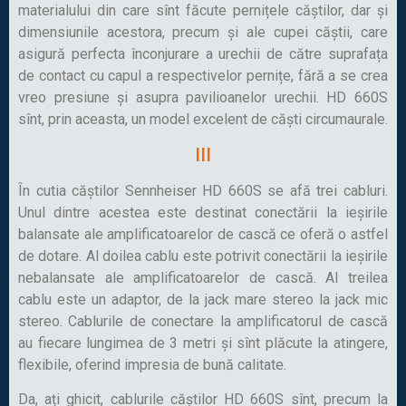
materialului din care sînt făcute pernițele căștilor, dar și
dimensiunile acestora, precum și ale cupei căștii, care
asigură perfecta înconjurare a urechii de către suprafața
de contact cu capul a respectivelor pernițe, fără a se crea
vreo presiune și asupra pavilioanelor urechii. HD 660S
sînt, prin aceasta, un model excelent de căști circumaurale.
III
În cutia căștilor Sennheiser HD 660S se afă trei cabluri.
Unul dintre acestea este destinat conectării la ieșirile
balansate ale amplificatoarelor de cască ce oferă o astfel
de dotare. Al doilea cablu este potrivit conectării la ieșirile
nebalansate ale amplificatoarelor de cască. Al treilea
cablu este un adaptor, de la jack mare stereo la jack mic
stereo. Cablurile de conectare la amplificatorul de cască
au fiecare lungimea de 3 metri și sînt plăcute la atingere,
flexibile, oferind impresia de bună calitate.
Da, ați ghicit, cablurile căștilor HD 660S sînt, precum la