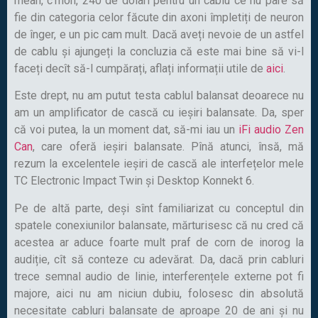
mean, cʼmon, 240 de dolari pentru un cablu ce nu pare să
fie din categoria celor făcute din axoni împletiți de neuron
de înger, e un pic cam mult. Dacă aveți nevoie de un astfel
de cablu și ajungeți la concluzia că este mai bine să vi-l
faceți decît să-l cumpărați, aflați informații utile de
aici
.
Este drept, nu am putut testa cablul balansat deoarece nu
am un amplificator de cască cu ieșiri balansate. Da, sper
că voi putea, la un moment dat, să-mi iau un
iFi audio Zen
Can
, care oferă ieșiri balansate. Pînă atunci, însă, mă
rezum la excelentele ieșiri de cască ale interfețelor mele
TC Electronic Impact Twin și Desktop Konnekt 6.
Pe de altă parte, deși sînt familiarizat cu conceptul din
spatele conexiunilor balansate, mărturisesc că nu cred că
acestea ar aduce foarte mult praf de corn de inorog la
audiție, cît să conteze cu adevărat. Da, dacă prin cabluri
trece semnal audio de linie, interferențele externe pot fi
majore, aici nu am niciun dubiu, folosesc din absolută
necesitate cabluri balansate de aproape 20 de ani și nu