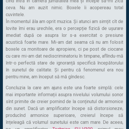
cînd intră în cameră jumătatea mea și începe să-mi zică
ceva. Nu am auzit nimic. Boxele îi acopereau total
cuvintele.
În momentul ăla am oprit muzica. Și atunci am simțit cît de
lovite îmi erau urechile, era o percepție fizică de ușurare
imediat după ce asupra lor s-a exercitat o presiune
acustică foarte mare. Mi-am dat seama că nu am folosit
boxele ca monitoare de apropiere, ci pe post de ciocane
cu care mi-am dat nediscriminatoriu în timpane, aflîndu-mă
într-o perfectă stare de ignoranță specifică începătorului
în sunetul de calitate. Și pentru că fenomenul era nou
pentru mine, am început să mă gîndesc.
Concluzia la care am ajuns este una foarte simplă: cele
mai importante informații asupra nivelului volumului sonor
sînt primite de creier pornind de la conținutul de armonice
din sunet. Dacă un amplificator începe să distorsioneze,
producînd armonice superioare, creierul începe să
înțeleagă că volumul sunetului este cam mare. De aceea,