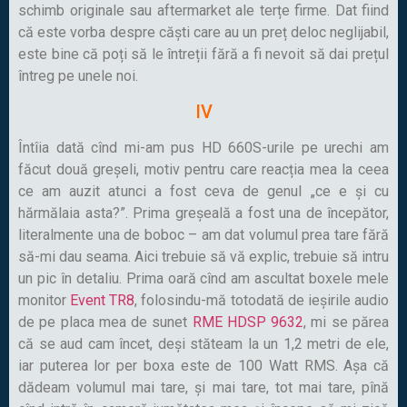
schimb originale sau aftermarket ale terțe firme. Dat fiind
că este vorba despre căști care au un preț deloc neglijabil,
este bine că poți să le întreții fără a fi nevoit să dai prețul
întreg pe unele noi.
IV
Întîia dată cînd mi-am pus HD 660S-urile pe urechi am
făcut două greșeli, motiv pentru care reacția mea la ceea
ce am auzit atunci a fost ceva de genul „ce e și cu
hărmălaia asta?”. Prima greșeală a fost una de începător,
literalmente una de boboc – am dat volumul prea tare fără
să-mi dau seama. Aici trebuie să vă explic, trebuie să intru
un pic în detaliu. Prima oară cînd am ascultat boxele mele
monitor
Event TR8
, folosindu-mă totodată de ieșirile audio
de pe placa mea de sunet
RME HDSP 9632
, mi se părea
că se aud cam încet, deși stăteam la un 1,2 metri de ele,
iar puterea lor per boxa este de 100 Watt RMS. Așa că
dădeam volumul mai tare, și mai tare, tot mai tare, pînă