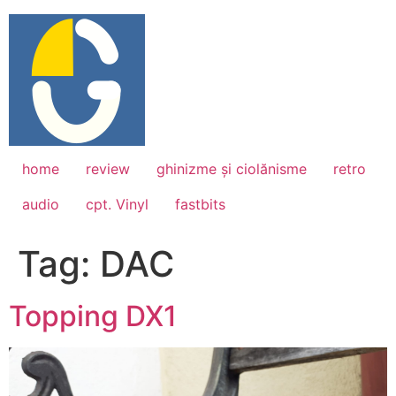
Skip
to
content
home
review
ghinizme și ciolănisme
retro
audio
cpt. Vinyl
fastbits
Tag:
DAC
Topping DX1