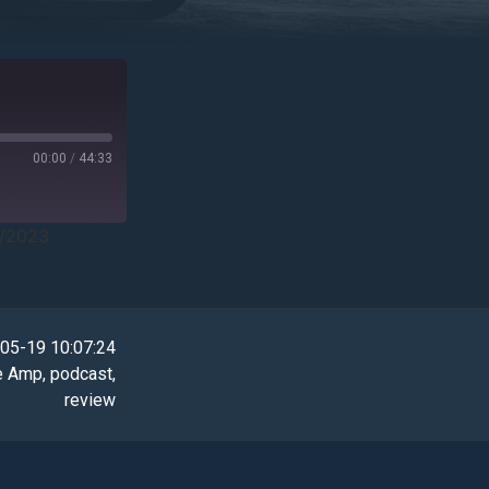
00:00
/
44:33
5/2023
05-19 10:07:24
e Amp
,
podcast
,
review