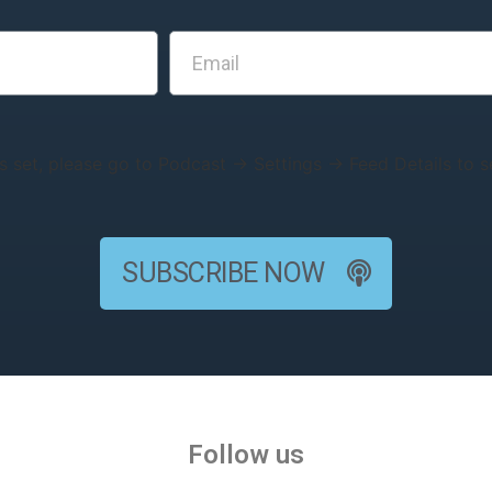
s set, please go to Podcast → Settings → Feed Details to se
SUBSCRIBE NOW
Follow us