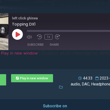
left click ghinea
Topping DX1
1x
SUBSCRIBE
SHARE
|
Play in new window
|
Duration: 44:33
|
Recorded on 19/0
44:33
2023-
Play in new window
audio
,
DAC
,
Headphon
Subscribe on