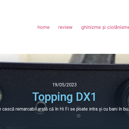
home
review
ghinizme și ciolănism
19/05/2023
Topping DX1
cască remarcabil arată că în Hi Fi se poate intra și cu bani în buzu