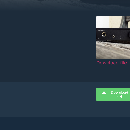
Download file
SHARE
RSS FEED
LINK
Download
EMBED
File