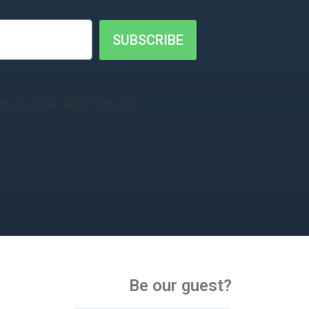
SUBSCRIBE
t you your subscribe urls.
Be our guest?