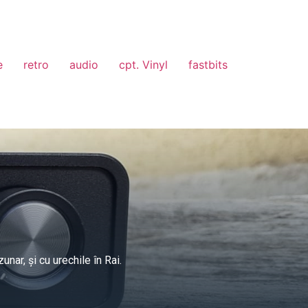
e
retro
audio
cpt. Vinyl
fastbits
nar, și cu urechile în Rai.