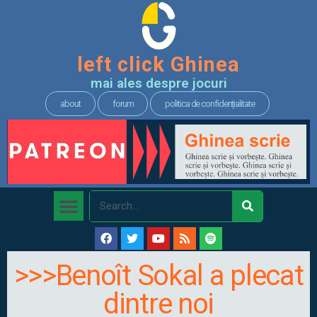
left click Ghinea
mai ales despre jocuri
about
forum
politica de confidențialitate
>>>Benoît Sokal a plecat
dintre noi