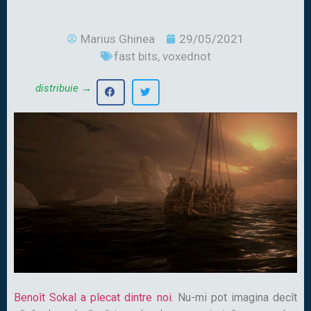
Marius Ghinea
29/05/2021
fast bits
,
voxednot
distribuie →
Benoît Sokal a plecat dintre noi
. Nu-mi pot imagina decît