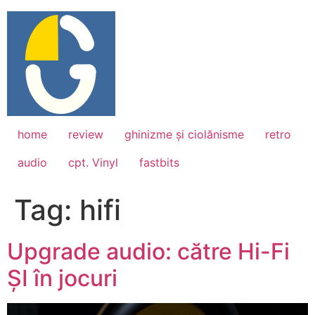
Skip
to
content
home
review
ghinizme și ciolănisme
retro
audio
cpt. Vinyl
fastbits
Tag:
hifi
Upgrade audio: către Hi-Fi
ȘI în jocuri