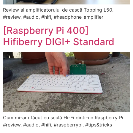
Review al amplificatorului de cască Topping L50.
#review, #audio, #hifi, #headphone_amplifier
[Raspberry Pi 400]
Hifiberry DIGI+ Standard
Cum mi-am făcut eu sculă Hi-Fi dintr-un Raspberry Pi.
#review, #audio, #hifi, #raspberrypi, #tips&tricks