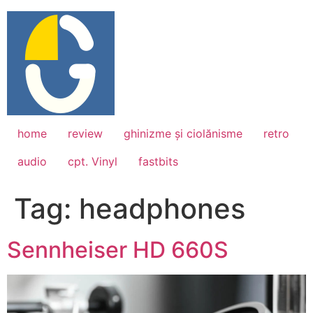
Skip
to
content
home
review
ghinizme și ciolănisme
retro
audio
cpt. Vinyl
fastbits
Tag:
headphones
Sennheiser HD 660S