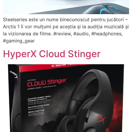
Steelseries este un nume binecunoscut pentru jucători –
Arctis 1 îi vor mulțumi pe aceștia și la audiția muzicală și
la vizionarea de filme. #review, #audio, #headphones,
#gaming_gear
HyperX Cloud Stinger