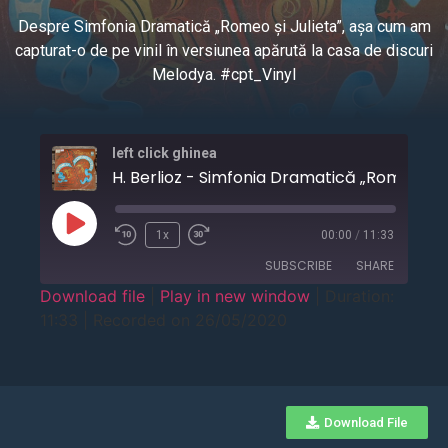
Despre Simfonia Dramatică „Romeo și Julieta”, așa cum am
capturat-o de pe vinil în versiunea apărută la casa de discuri
Melodya. #cpt_Vinyl
left click ghinea
1x
00:00
/
11:33
SUBSCRIBE
SHARE
Download file
|
Play in new window
|
Duration:
11:33
|
Recorded on 26/05/2020
SHARE
RSS FEED
LINK
EMBED
Download File