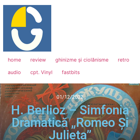
home
review
ghinizme și ciolănisme
retro
audio
cpt. Vinyl
fastbits
01/12/2022
H. Berlioz – Simfonia
Dramatică „Romeo Și
Julieta”