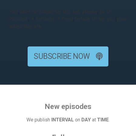
You have no subscribe urls set, please go to
Podcast → Settings → Feed Details to set you your
subscribe urls.
SUBSCRIBE NOW
New episodes
We publish
INTERVAL
on
DAY
at
TIME
.