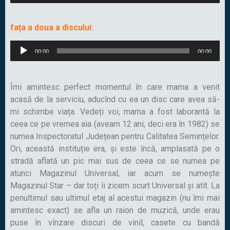
Player
fața a doua a discului:
Audio
00:00
00:00
Player
Îmi amintesc perfect momentul în care mama a venit
acasă de la serviciu, aducînd cu ea un disc care avea să-
mi schimbe viața. Vedeți voi, mama a fost laborantă la
ceea ce pe vremea aia (aveam 12 ani, deci era în 1982) se
numea Inspectoratul Județean pentru Calitatea Semințelor.
Ori, această instituție era, și este încă, amplasată pe o
stradă aflată un pic mai sus de ceea ce se numea pe
atunci Magazinul Universal, iar acum se numește
Magazinul Star – dar toți îi zicem scurt Universal și atît. La
penultimul sau ultimul etaj al acestui magazin (nu îmi mai
amintesc exact) se afla un raion de muzică, unde erau
puse în vînzare discuri de vinil, casete cu bandă