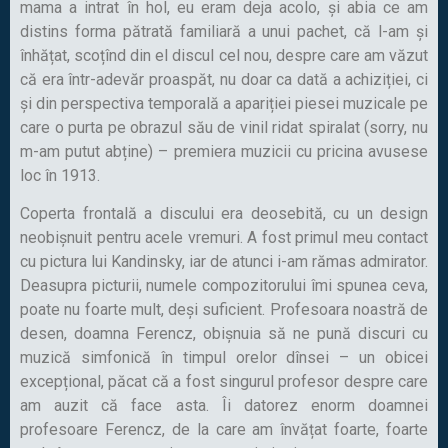
mama a intrat în hol, eu eram deja acolo, și abia ce am
distins forma pătrată familiară a unui pachet, că l-am și
înhățat, scoțînd din el discul cel nou, despre care am văzut
că era într-adevăr proaspăt, nu doar ca dată a achiziției, ci
și din perspectiva temporală a apariției piesei muzicale pe
care o purta pe obrazul său de vinil ridat spiralat (sorry, nu
m-am putut abține) – premiera muzicii cu pricina avusese
loc în 1913.
Coperta frontală a discului era deosebită, cu un design
neobișnuit pentru acele vremuri. A fost primul meu contact
cu pictura lui Kandinsky, iar de atunci i-am rămas admirator.
Deasupra picturii, numele compozitorului îmi spunea ceva,
poate nu foarte mult, deși suficient. Profesoara noastră de
desen, doamna Ferencz, obișnuia să ne pună discuri cu
muzică simfonică în timpul orelor dînsei – un obicei
excepțional, păcat că a fost singurul profesor despre care
am auzit că face asta. Îi datorez enorm doamnei
profesoare Ferencz, de la care am învățat foarte, foarte