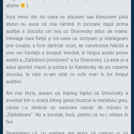
abține
).
Însă nimic din tot ceea ce știusem sau bănuisem pînă
atunci nu avea să mai rămînă în picioare după prima
audiție a discului cel nou cu Stravinsky adus de mama.
Întreaga mea ființă și tot ceea ce simțeam și înțelegeam
prin creație, a fost dărîmat scurt, iar construcția febrilă a
unei noi fundații a început imediat, în timpul acelei prime
audiții a „Sărbătorii primăverii” a lui Stravinsky. La asta și-a
adus aportul masiv și pictura lui Kandinsky de pe coperta
discului, la care m-am uitat cu ochi mari în tot timpul
audiției.
Ani mai tîrziu, aveam să înțeleg faptul că Stravinsky a
inventat într-o doară întreg genul muzical al metalului greu,
căruia i-a dedicat un oarecare număr de măsuri în
„Sărbătoare”. Nu a insistat, însă, pentru că nu-i stătea în
fire.
Bineînțeles că, cu vremea, am ajuns să cunosc și să