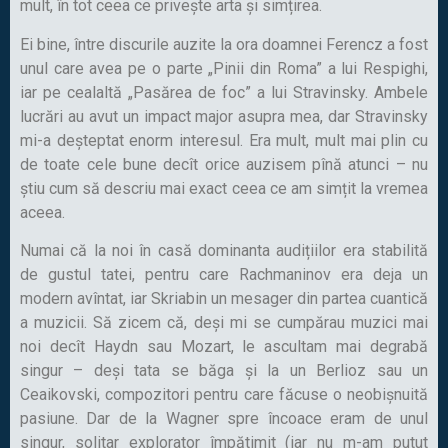
mult, în tot ceea ce privește arta și simțirea.
Ei bine, între discurile auzite la ora doamnei Ferencz a fost
unul care avea pe o parte „Pinii din Roma” a lui Respighi,
iar pe cealaltă „Pasărea de foc” a lui Stravinsky. Ambele
lucrări au avut un impact major asupra mea, dar Stravinsky
mi-a deșteptat enorm interesul. Era mult, mult mai plin cu
de toate cele bune decît orice auzisem pînă atunci – nu
știu cum să descriu mai exact ceea ce am simțit la vremea
aceea.
Numai că la noi în casă dominanta audițiilor era stabilită
de gustul tatei, pentru care Rachmaninov era deja un
modern avîntat, iar Skriabin un mesager din partea cuantică
a muzicii. Să zicem că, deși mi se cumpărau muzici mai
noi decît Haydn sau Mozart, le ascultam mai degrabă
singur – deși tata se băga și la un Berlioz sau un
Ceaikovski, compozitori pentru care făcuse o neobișnuită
pasiune. Dar de la Wagner spre încoace eram de unul
singur, solitar explorator împătimit (iar nu m-am putut