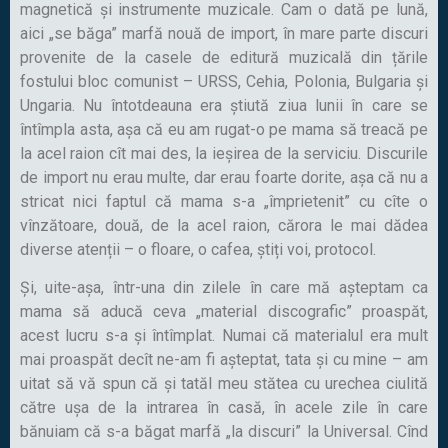
magnetică și instrumente muzicale. Cam o dată pe lună,
aici „se băga” marfă nouă de import, în mare parte discuri
provenite de la casele de editură muzicală din țările
fostului bloc comunist – URSS, Cehia, Polonia, Bulgaria și
Ungaria. Nu întotdeauna era știută ziua lunii în care se
întîmpla asta, așa că eu am rugat-o pe mama să treacă pe
la acel raion cît mai des, la ieșirea de la serviciu. Discurile
de import nu erau multe, dar erau foarte dorite, așa că nu a
stricat nici faptul că mama s-a „împrietenit” cu cîte o
vînzătoare, două, de la acel raion, cărora le mai dădea
diverse atenții – o floare, o cafea, știți voi, protocol.
Și, uite-așa, într-una din zilele în care mă așteptam ca
mama să aducă ceva „material discografic” proaspăt,
acest lucru s-a și întîmplat. Numai că materialul era mult
mai proaspăt decît ne-am fi așteptat, tata și cu mine – am
uitat să vă spun că și tatăl meu stătea cu urechea ciulită
către ușa de la intrarea în casă, în acele zile în care
bănuiam că s-a băgat marfă „la discuri” la Universal. Cînd