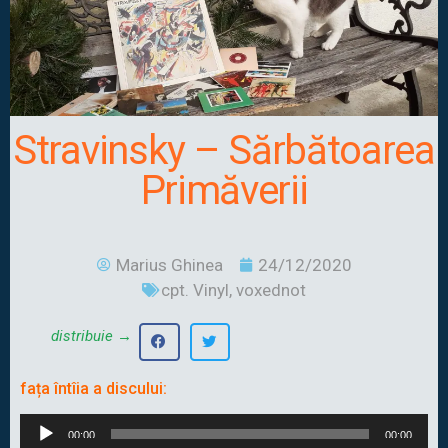
Stravinsky – Sărbătoarea
Primăverii
Marius Ghinea
24/12/2020
cpt. Vinyl
,
voxednot
distribuie →
fața întîia a discului:
Audio
00:00
00:00